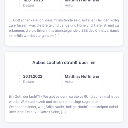
18.01.2023
Matthias Hoffmann
Datum
Autor
„…Gott schenke euch, dass ihr imstande seid, mit allen Heiligen völlig
zu erfassen, was die Breite und Länge und Höhe und Tiefe ist, und zu
erkennen, die die Erkenntnis übersteigende LIEBE des Christus, damit
ihr erfüllt werdet zur ganzen [...]
Abbas Lächeln strahlt über mir
26.11.2022
Matthias Hoffmann
Datum
Autor
Ein Gott, der lacht?! – Wo gibt es denn so etwas?!Und auf einmal ist es
wieder Weihnachtszeit und manch einer singt sogar alte
Weihnachtslieder, wie „Stille Nacht, heilige Nacht“ und stolpert dabei
über jene Zeile: >…Gottes Sohn, [...]