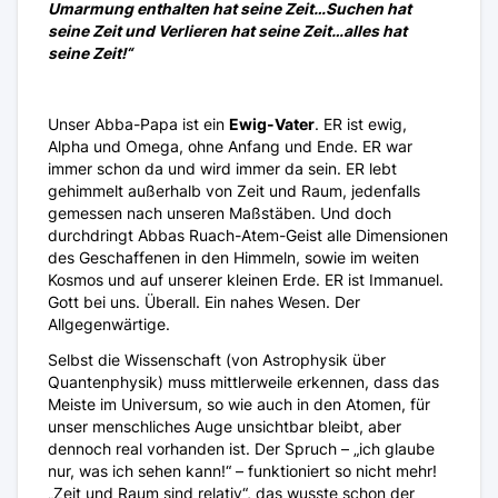
Umarmung enthalten hat seine Zeit…Suchen hat
seine Zeit und Verlieren hat seine Zeit…alles hat
seine Zeit!“
Unser Abba-Papa ist ein
Ewig-Vater
. ER ist ewig,
Alpha und Omega, ohne Anfang und Ende. ER war
immer schon da und wird immer da sein. ER lebt
gehimmelt außerhalb von Zeit und Raum, jedenfalls
gemessen nach unseren Maßstäben. Und doch
durchdringt Abbas Ruach-Atem-Geist alle Dimensionen
des Geschaffenen in den Himmeln, sowie im weiten
Kosmos und auf unserer kleinen Erde. ER ist Immanuel.
Gott bei uns. Überall. Ein nahes Wesen. Der
Allgegenwärtige.
Selbst die Wissenschaft (von Astrophysik über
Quantenphysik) muss mittlerweile erkennen, dass das
Meiste im Universum, so wie auch in den Atomen, für
unser menschliches Auge unsichtbar bleibt, aber
dennoch real vorhanden ist. Der Spruch – „ich glaube
nur, was ich sehen kann!“ – funktioniert so nicht mehr!
„Zeit und Raum sind relativ“, das wusste schon der